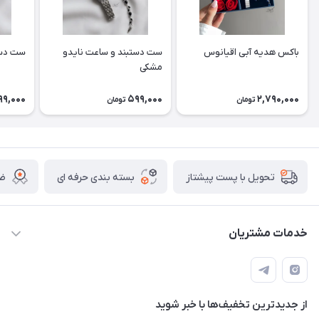
باکس هدیه آبی اقیانوس
ست دستبند و ساعت نایدو
ست دست
مشکی
99,000
599,000
2,790,000
تومان
تومان
بسته بندی حرفه ای
ضم
تحویل با پست پیشتاز
خدمات مشتریان
قوانین
تماس با ما
از جدید‌ترین تخفیف‌ها با‌ خبر شوید
سوالات متداول و پر تکرار