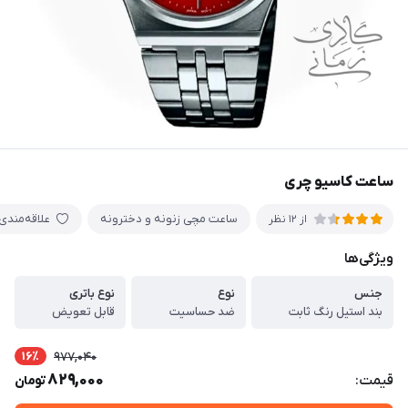
ساعت کاسیو چری
ساعت مچی زنونه و دخترونه
علاقه‌مندی
از 12 نظر
ویژگی‌ها
جنس
نوع
نوع باتری
بند استیل رنگ ثابت
ضد حساسیت
قابل تعویض
16٪
977,040
829,000
قیمت:
تومان