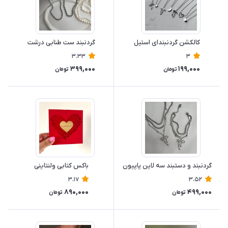
کالکشن گردنبندای استیل
گردنبند ست طنابی درشت
3.33
3
399,000
199,000
تومان
تومان
گردنبند و دستبند سه لاین پاپیون
باکس کتابی ولنتاینی
3.17
3.52
890,000
499,000
تومان
تومان