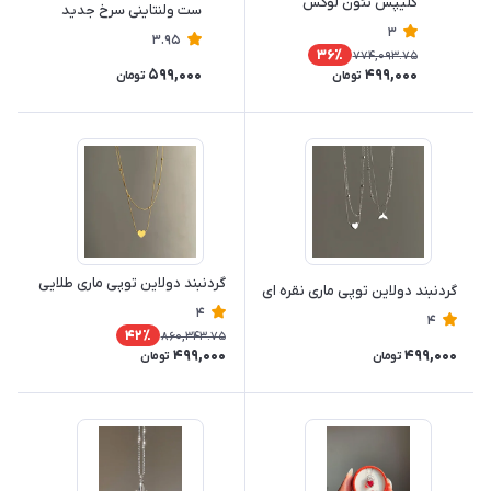
کلیپس نئون لوکس
ست ولنتاینی سرخ جدید
3
3.95
36٪
774,093.75
599,000
499,000
تومان
تومان
گردنبند دولاین توپی ماری طلایی
گردنبند دولاین توپی ماری نقره ای
4
4
42٪
860,343.75
499,000
499,000
تومان
تومان