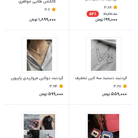
کالکشن طلایی جواهری
3.89
3.6
52٪
411,412.50
1,899,000
199,000
تومان
تومان
گردنبند دستبند سه لاین تخفیف
گردنبند دولاین مرواریدی پاپیون
3.64
3.67
599,000
559,000
تومان
تومان