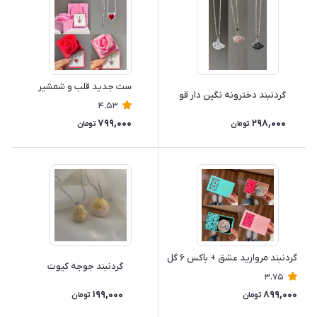
ست جدید قلب و شمشیر
گردنبند دخترونه نگین دار قو
4.53
799,000
298,000
تومان
تومان
گردنبند مروارید عشق + باکس ۶ گل
گردنبند جوجه کیوت
3.75
199,000
899,000
تومان
تومان