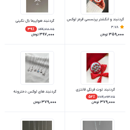
گردنبند و انگشتر پرنسسی قرمز لوکس
گردنبند هواپیما بال نگینی
3.78
39٪
644,718.75
397,000
359,000
تومان
تومان
گردنبند توت فرنگی فانتزی
گردنبند های لوکس دخترونه
52٪
774,093.75
379,000
379,000
تومان
تومان