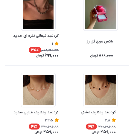
گردنبند تیفانی نقره ای جدید
باکس مربع گل رز
1
35٪
1,068,249.38
699,000
899,000
تومان
تومان
گردنبند ونکلیف مشکی
گردنبند ونکلیف طلایی سفید
3.25
2.8
41٪
41٪
770,686.88
770,686.88
459,000
459,000
تومان
تومان