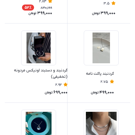
2.83
3.5
52٪
830,199
399,000
399,000
تومان
تومان
گردنبند و دستبند اونیکس مردونه
گردنبند پاکت نامه
(تخفیفی)
2.75
2.92
699,000
499,000
تومان
تومان