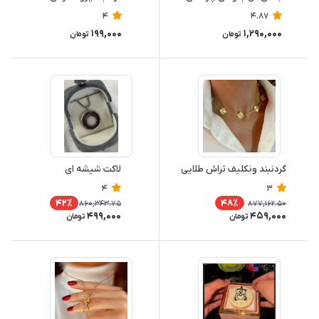
4
4.87
199,000
1,290,000
تومان
تومان
گردنبند ونکلیف تراش طلایی
لاکت شیشه ای
4
3
42٪
48٪
860,343.75
877,162.50
499,000
459,000
تومان
تومان