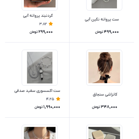
گردنبند پروانه آبی
ست پروانه نگین آبی
3.82
299,000
499,000
تومان
تومان
ست اکسسوری سفید صدفی
کانزاشی سنجاق
4.25
1,990,000
348,000
تومان
تومان