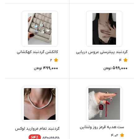
گردنبند پینترستی عروس دریایی
کالکشن گردنبند کهکشانی
2
4
499,000
599,000
تومان
تومان
ست هدیه قرمز روز ولنتاین
گردنبند تمام مروارید لوکس
4.02
64٪
830,199.38