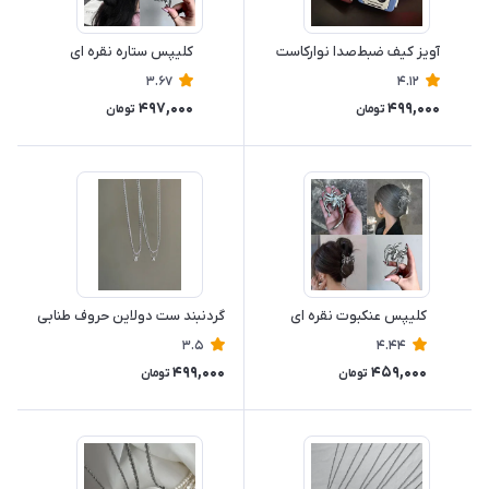
آویز کیف ضبط‌صدا نوارکاست
کلیپس ستاره نقره ای
3.67
4.12
497,000
499,000
تومان
تومان
کلیپس عنکبوت نقره ای
گردنبند ست دولاین حروف طنابی
3.5
4.44
499,000
459,000
تومان
تومان