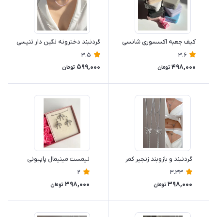
کیف جعبه اکسسوری شانسی
گردنبند دخترونه نگین دار تنیسی
3.5
3.6
599,000
498,000
تومان
تومان
گردنبند و بازوبند زنجیر کمر
نیمست مینیمال پاپیونی
2
3.33
398,000
398,000
تومان
تومان