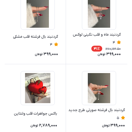
گردنبند ماه و قلب نگینی لوکس
گردنبند بال فرشته قلب مشکی
4
4
41٪
670,162.50
399,000
399,000
تومان
تومان
گردنبند بال فرشته صورتی طرح جدید
باکس جواهرات قلب ولنتاین
5
2,789,000
399,000
تومان
تومان