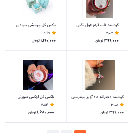
گردنبند قلب قرمز فول نگین
باکس گل چرخشی جاودان
2.67
3.03
1,190,000
399,000
تومان
تومان
گردنبند دخترانه ماه آویز پینترستی
باکس گل لوکس صورتی
2.84
3.08
1,680,000
399,000
تومان
تومان