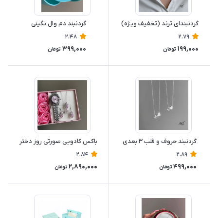
گردنبندای ترند (تخفیف ویژه)
گردنبند دم وال نگینی
2.48
2.79
399,000
199,000
تومان
تومان
گردنبند حروف و قلب ۳ بعدی
باکس کادویی صورتی روز دختر
2.84
2.89
2,890,000
499,000
تومان
تومان