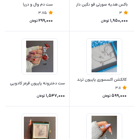
باکس هدیه صورتی قو نگین دار
ست دم وال و دریا
3.75
3
299,000
1,950,000
تومان
تومان
کالکشن اکسسوری پاپیون ترند
ست دخترونه پاپیون قرمز کادویی
3.11
1,547,000
599,000
تومان
تومان