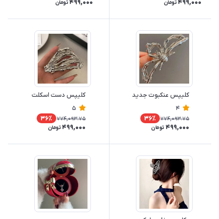
499,000
499,000
تومان
تومان
کلیپس عنکبوت جدید
کلیپس دست اسکلت
5
4
36٪
36٪
774,093.75
774,093.75
499,000
499,000
تومان
تومان