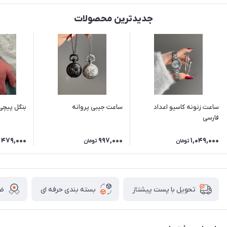
جدیدترین محصولات
ساعت زنونه کاسیو اعداد
ساعت جیبی پروانه
بنگل پیچی
فارسی
479,000
997,000
1,049,000
تومان
تومان
بسته بندی حرفه ای
ضم
تحویل با پست پیشتاز