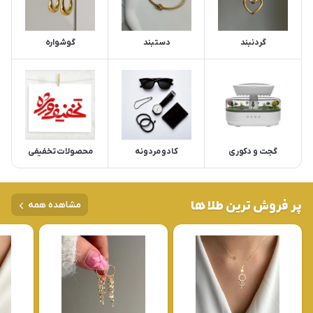
گردنبند
دستبند
گوشواره
گجت و دکوری
کادو مردونه
محصولات تخفیفی
پر فروش ترین طلا ها
مشاهده همه