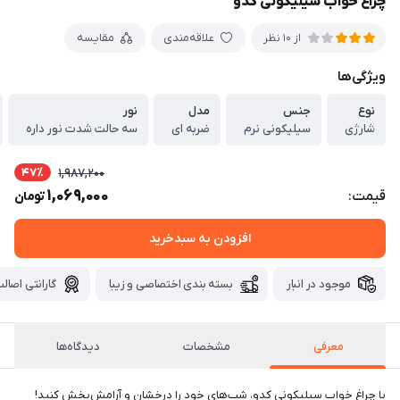
چراغ خواب سیلیکونی کدو
علاقه‌مندی
مقایسه
از 10 نظر
ویژگی‌ها
نوع
جنس
مدل
نور
شارژی
سیلیکونی نرم
ضربه ای
سه حالت شدت نور داره
47٪
1,987,200
1,069,000
قیمت:
تومان
افزودن به سبدخرید
موجود در انبار
بسته بندی اختصاصی و زیبا
گارانتی اصالت
معرفی
مشخصات
دیدگاه‌ها
با چراغ خواب سیلیکونی کدو، شب‌های خود را درخشان و آرامش‌بخش کنید!