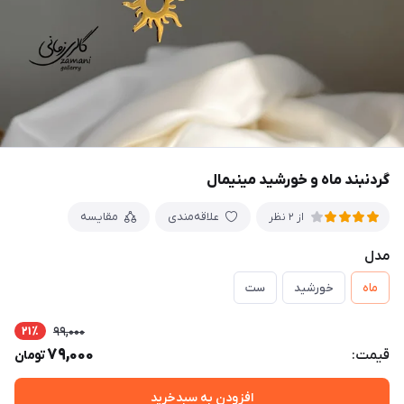
گردنبند ماه و خورشید مینیمال
علاقه‌مندی
مقایسه
از 2 نظر
مدل
ماه
خورشید
ست
21٪
99,000
79,000
قیمت:
تومان
افزودن به سبدخرید