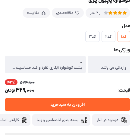
گوشواره پاپیون چری
علاقه‌مندی
مقایسه
از 2 نظر
مدل
کد۱
کد۲
کد۳
ویژگی‌ها
..
.
وارداتی می باشد
پشت گوشواره آبکاری نقره و ضد حساسیت می باشد
43٪
574,800
329,000
قیمت:
تومان
افزودن به سبدخرید
موجود در انبار
بسته بندی اختصاصی و زیبا
گارانتی اصالت