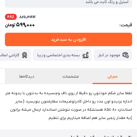
استیل و رنگ ثابت می باشد
28٪
826,344
599,000
قیمت:
تومان
افزودن به سبدخرید
موجود در انبار
بسته بندی اختصاصی و زیبا
گارانتی اصالت
معرفی
مشخصات
دیدگاه‌ها
لطفا سایز شکم خودتون رو دقیقا از روی ناف و‌چسبیده به بدنتون با یدونه متر
اندازه بزنیدو اون عدد رو داخل کادرتوضیحات سفارشتون بنویسید (سایز
استاندارد ۸۰ تا۸۵ هستشکه در صورت ننوشتن استاندارد ارسال میشه براتون
)یه مقدار زنجیر سایز هم اضافه میذاریم برای تنظیم