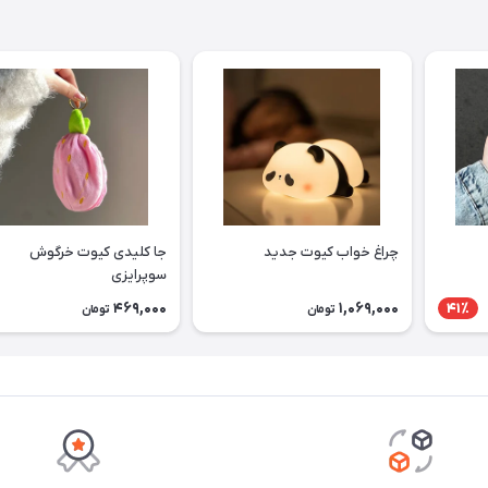
چراغ خواب کیوت جدید
جا کلیدی کیوت خرگوش
سوپرایزی
469,000
1,069,000
41٪
تومان
تومان