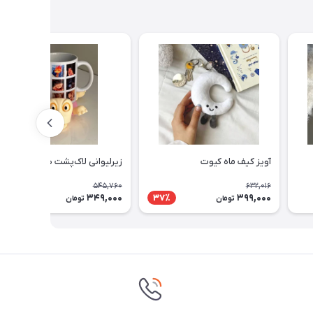
آویز کیف ماه کیوت
زیرلیوانی لاک‌پشت صورتی
545,760
632,016
349,000
399,000
37٪
37٪
تومان
تومان