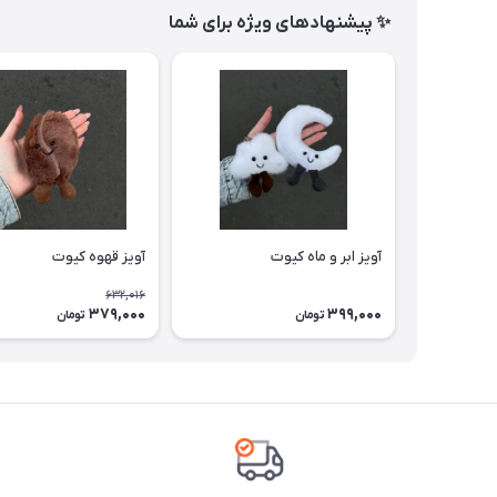
✨ پیشنهادهای ویژه برای شما
آویز ابر و ماه کیوت
آویز قهوه کیوت
632,016
379,000
399,000
تومان
تومان