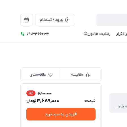
ورود / ثبت‌نام
 تکرار
رضایت هاتون😍
09033662176
مقایسه
علاقه‌مندی
11٪
4,100,000
3,689,000
قیمت:
تومان
با پرتاب حلقه های جذاب
افزودن به سبدخرید