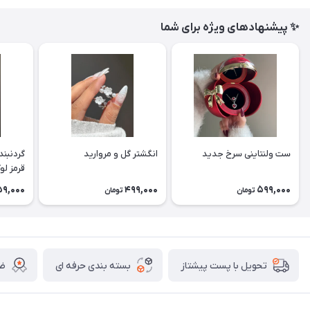
✨ پیشنهادهای ویژه برای شما
ست ولنتاینی سرخ جدید
انگشتر گل و مروارید
گردنبند
قرمز ل
9,000
499,000
599,000
تومان
تومان
بسته بندی حرفه ای
ضم
تحویل با پست پیشتاز