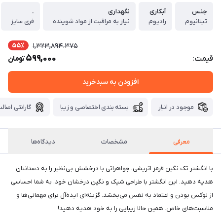
جنس
آبکاری
نگهداری
.
تیتانیوم
رادیوم
نیاز به مراقبت از مواد شوینده
فری سایز
55٪
1,323,894.375
599,000
قیمت:
تومان
افزودن به سبدخرید
موجود در انبار
بسته بندی اختصاصی و زیبا
گارانتی اصالت
معرفی
مشخصات
دیدگاه‌ها
با انگشتر تک نگین قرمز اتریشی، جواهراتی با درخشش بی‌نظیر را به دستانتان
هدیه دهید. این انگشتر با طراحی شیک و نگین درخشان خود، به شما احساسی
از لوکس بودن و اعتماد به نفس می‌بخشد. گزینه‌ای ایده‌آل برای مهمانی‌ها و
مناسبت‌های خاص. همین حالا زیبایی را به خود هدیه دهید!