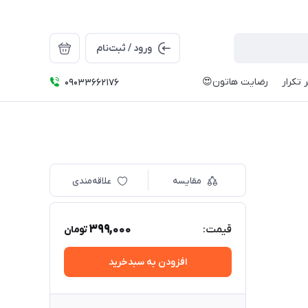
ورود / ثبت‌نام
 تکرار
رضایت هاتون😍
09033662176
مقایسه
علاقه‌مندی
399,000
قیمت:
تومان
افزودن به سبدخرید