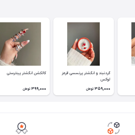
گردنبند و انگشتر پرنسسی قرمز
کالکشن انگشتر پینترستی
لوکس
399,000
359,000
تومان
تومان