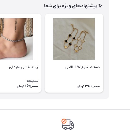
✨ پیشنهادهای ویژه برای شما
دستبند طرح LW طلایی
پابند طنابی نقره ای
228,960
169,000
349,000
تومان
تومان