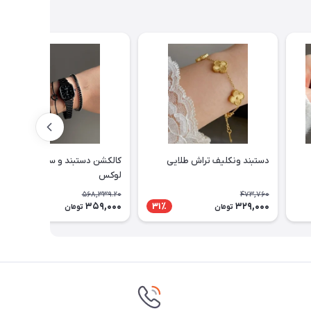
دستبند ونکلیف تراش طلایی
کالکشن دستبند و ساعت مشکی
لوکس
568,339.20
473,760
359,000
329,000
37٪
31٪
تومان
تومان