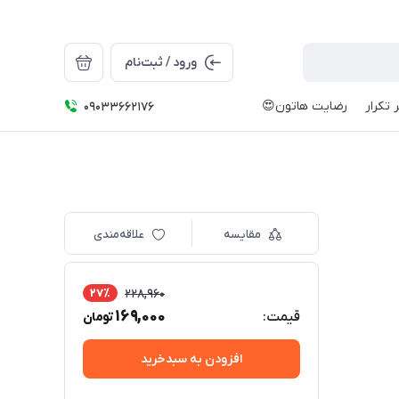
ورود / ثبت‌نام
 تکرار
رضایت هاتون😍
09033662176
مقایسه
علاقه‌مندی
27٪
228,960
169,000
قیمت:
تومان
افزودن به سبدخرید