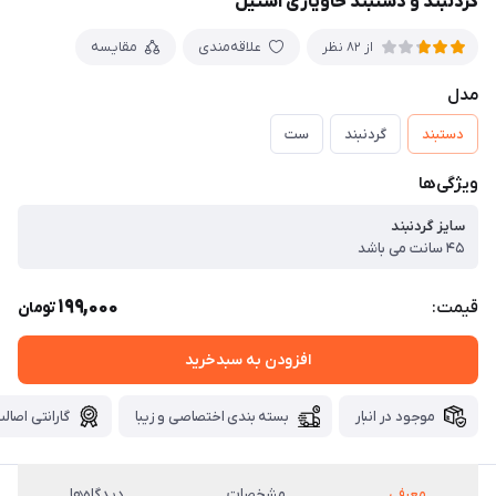
گردنبند و دستبند خاویاری استیل
علاقه‌مندی
مقایسه
از 82 نظر
مدل
دستبند
گردنبند
ست
ویژگی‌ها
سایز گردنبند
۴۵ سانت می باشد
199,000
قیمت:
تومان
افزودن به سبدخرید
موجود در انبار
بسته بندی اختصاصی و زیبا
گارانتی اصالت
معرفی
مشخصات
دیدگاه‌ها