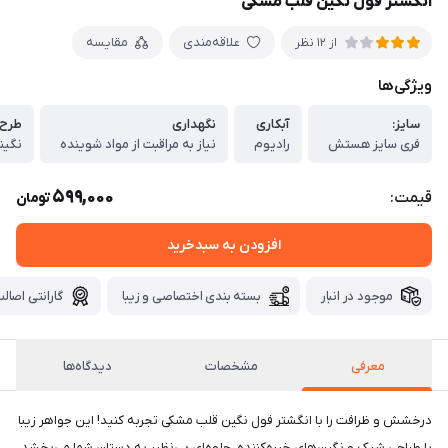
انگشتر فول نگین قلب مشکی
علاقه‌مندی
مقایسه
از 12 نظر
ویژگی‌ها
سایز:
آبکاری
نگهداری
طرح
فری سایز هستش
رادیوم
نیاز به مراقبت از مواد شوینده
نگین
599,000
قیمت:
تومان
افزودن به سبدخرید
موجود در انبار
بسته بندی اختصاصی و زیبا
گارانتی اصالت
معرفی
مشخصات
دیدگاه‌ها
درخشش و ظرافت را با انگشتر فول نگین قلب مشکی تجربه کنید! این جواهر زیبا
با طراحی شیک و نگین‌های خیره‌کننده، جلوه‌ای بی‌نظیر به دستان شما می‌بخشد.