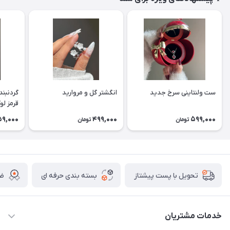
ست ولنتاینی سرخ جدید
انگشتر گل و مروارید
گردنبند
قرمز ل
9,000
499,000
599,000
تومان
تومان
بسته بندی حرفه ای
ضم
تحویل با پست پیشتاز
خدمات مشتریان