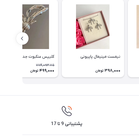
نیمست مینیمال پاپیونی
کلیپس عنکبوت جدید
774,093.75
499,000
398,000
36٪
تومان
تومان
پشتیبانی 9 تا 17