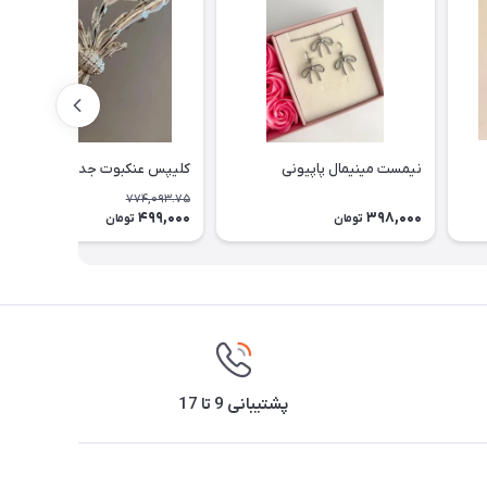
نیمست مینیمال پاپیونی
کلیپس عنکبوت جدید
774,093.75
499,000
398,000
36٪
تومان
تومان
پشتیبانی 9 تا 17