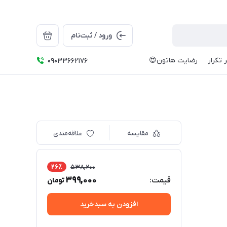
ورود / ثبت‌نام
 تکرار
رضایت هاتون😍
09033662176
مقایسه
علاقه‌مندی
26٪
538,200
399,000
قیمت:
تومان
افزودن به سبدخرید