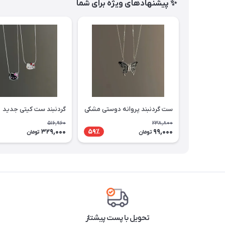
✨ پیشنهادهای ویژه برای شما
ست گردنبند پروانه دوستی مشکی
گردنبند ست کیتی جدید
516,960
238,800
329,000
99,000
59٪
تومان
تومان
تحویل با پست پیشتاز