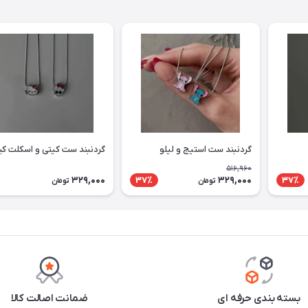
گردنبند ست استیج و لیلو
گردنبند ست کیتی و اسکلت ک
516,960
329,000
329,000
37٪
37٪
تومان
تومان
بسته بندی حرفه ای
ضمانت اصالت کالا