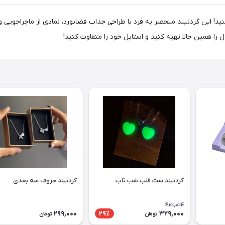
ید! این گردنبند منحصر به فرد با طراحی جذاب فضانورد، نمادی از ماجراجویی و
ا همین حالا تهیه کنید و استایل خود را متفاوت کنید!
گردنبند ست قلب شب تاب
گردنبند حروف سه بعدی
462,024
299,000
329,000
29٪
تومان
تومان