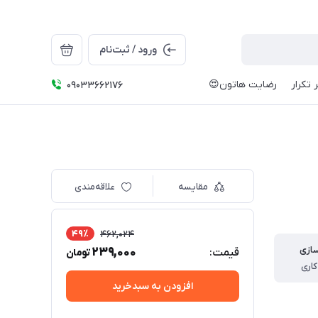
ورود / ثبت‌نام
 تکرار
رضایت هاتون😍
09033662176
مقایسه
علاقه‌مندی
49٪
462,024
سازی
239,000
قیمت:
تومان
افزودن به سبدخرید