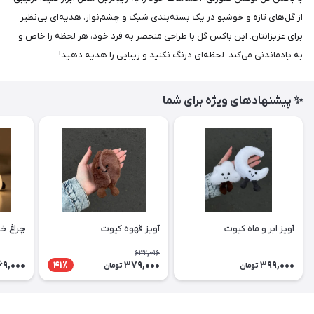
از گل‌های تازه و خوشبو در یک بسته‌بندی شیک و چشم‌نواز، هدیه‌ای بی‌نظیر
برای عزیزانتان. این باکس گل با طراحی منحصر به فرد خود، هر لحظه را خاص و
به یادماندنی می‌کند. لحظه‌ای درنگ نکنید و زیبایی را هدیه دهید!
✨ پیشنهادهای ویژه برای شما
آویز ابر و ماه کیوت
آویز قهوه کیوت
چراغ خ
632,016
69,000
379,000
399,000
41٪
تومان
تومان