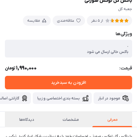
باکس گل لوکس صورتی
جعبه گل
علاقه‌مندی
مقایسه
از 5 نظر
ویژگی‌ها
.
باکس خالی ارسال می شود
1,990,000
قیمت:
تومان
افزودن به سبدخرید
موجود در انبار
بسته بندی اختصاصی و زیبا
گارانتی اصالت
معرفی
مشخصات
دیدگاه‌ها
با باکس گل لوکس صورتی، احساسات خود را به زیباترین شکل ابراز کنید. ترکیبی