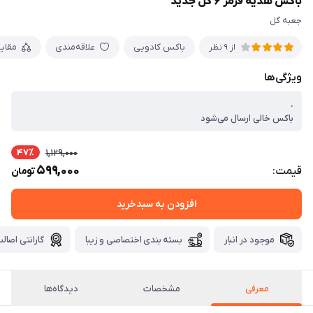
باکس هدیه قرمز ۶ گل جدید
جعبه گل
باکس کادویی
علاقه‌مندی
مقای
از 9 نظر
ویژگی‌ها
.
باکس خالی ارسال می‌شود
47٪
1,129,000
599,000
قیمت:
تومان
افزودن به سبدخرید
موجود در انبار
بسته بندی اختصاصی و زیبا
گارانتی اصالت
معرفی
مشخصات
دیدگاه‌ها