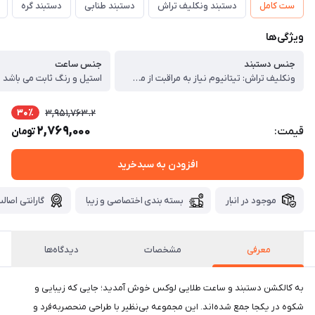
ست کامل
دستبند ونکلیف تراش
دستبند طنابی
دستبند گره
ویژگی‌ها
جنس دستبند
جنس ساعت
ونکلیف تراش: تیتانیوم نیاز به مراقبت از مواد شوینده ، کارتیر لاو: استیل و رنگ ثابت می باشد ، دستبند گره: استیل و رنگ ثابت می باشد ، طنابی: استیل و رنگ ثابت می باشد
استیل و رنگ ثابت می باشد
30٪
3,951,763.2
2,769,000
قیمت:
تومان
افزودن به سبدخرید
موجود در انبار
بسته بندی اختصاصی و زیبا
گارانتی اصالت
معرفی
مشخصات
دیدگاه‌ها
به کالکشن دستبند و ساعت طلایی لوکس خوش آمدید؛ جایی که زیبایی و
شکوه در یکجا جمع شده‌اند. این مجموعه بی‌نظیر با طراحی منحصربه‌فرد و