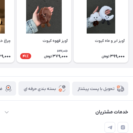
آویز ابر و ماه کیوت
آویز قهوه کیوت
چراغ خ
632,016
69,000
379,000
399,000
41٪
تومان
تومان
بسته بندی حرفه ای
ضم
تحویل با پست پیشتاز
خدمات مشتریان
قوانین