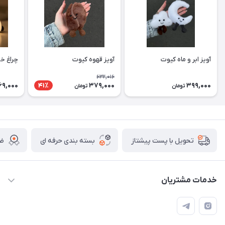
آویز ابر و ماه کیوت
آویز قهوه کیوت
چراغ خ
632,016
69,000
379,000
399,000
41٪
تومان
تومان
بسته بندی حرفه ای
ضم
تحویل با پست پیشتاز
خدمات مشتریان
قوانین
تماس با ما