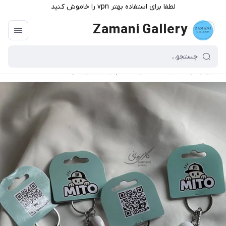
لطفا برای استفاده بهتر vpn را خاموش کنید
Zamani Gallery
گالری زمانی
/
فهرست محصولات
/
چارم بگ ( آویز کیف)