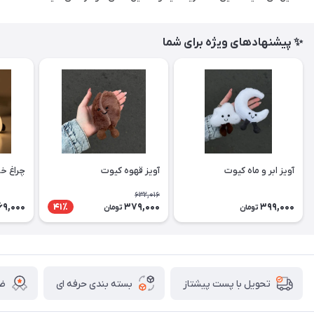
✨ پیشنهادهای ویژه برای شما
آویز ابر و ماه کیوت
آویز قهوه کیوت
چراغ خ
632,016
69,000
379,000
399,000
41٪
تومان
تومان
بسته بندی حرفه ای
ضم
تحویل با پست پیشتاز