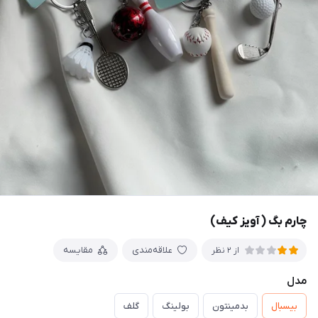
چارم بگ ( آویز کیف)
علاقه‌مندی
مقایسه
از 2 نظر
مدل
بیسبال
بدمینتون
بولینگ
گلف