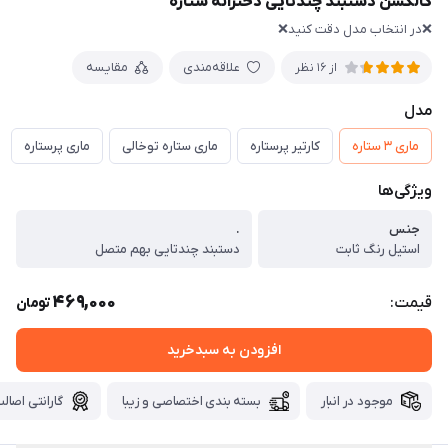
کالکشن دستبند چندتایی دخترانه ستاره
❌در انتخاب مدل دقت کنید❌
علاقه‌مندی
مقایسه
از 16 نظر
مدل
ماری ۳ ستاره
کارتیر پرستاره
ماری ستاره توخالی
ماری پرستاره
ویژگی‌ها
جنس
.
استیل رنگ ثابت
دستبند چندتایی بهم متصل
469,000
قیمت:
تومان
افزودن به سبدخرید
موجود در انبار
بسته بندی اختصاصی و زیبا
گارانتی اصالت