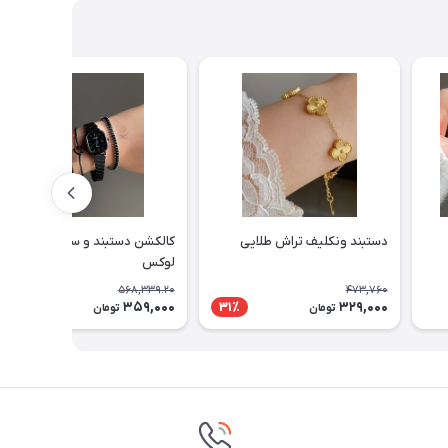
دستبند ونکلیف تراش طلایی
کالکشن دستبند و ساعت مشکی
لوکس
568,339.20
473,760
359,000
329,000
37٪
31٪
تومان
تومان