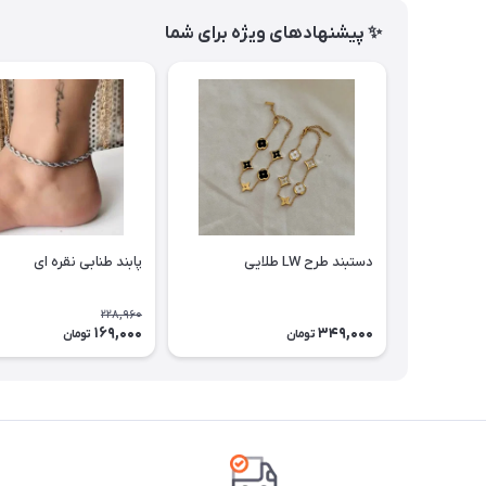
✨ پیشنهادهای ویژه برای شما
دستبند طرح LW طلایی
پابند طنابی نقره ای
228,960
169,000
349,000
تومان
تومان