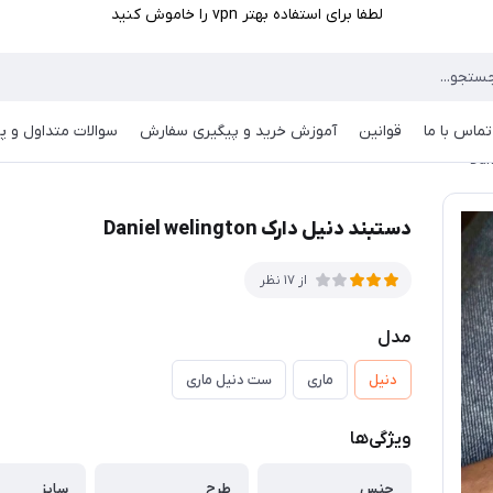
لطفا برای استفاده بهتر vpn را خاموش کنید
تماس با ما
قوانین
آموزش خرید و پیگیری سفارش
سوالات متداول و پر
دستبند دنیل دارک Daniel welington
از 17 نظر
مدل
دنیل
ماری
ست دنیل ماری
ویژگی‌ها
جنس
طرح
سایز