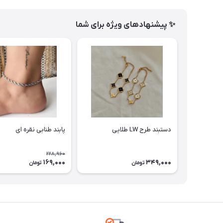
✨ پیشنهادهای ویژه برای شما
دستبند طرح LW طلایی
پابند طنابی نقره ای
228,960
169,000
349,000
تومان
تومان