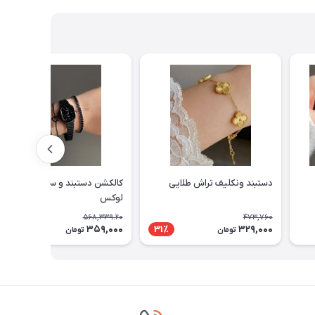
دستبند ونکلیف تراش طلایی
کالکشن دستبند و ساعت مشکی
لوکس
568,339.20
473,760
359,000
329,000
37٪
31٪
تومان
تومان