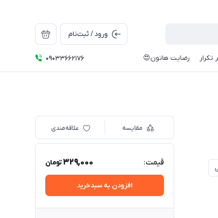
ورود / ثبت‌نام
 تکرار
رضایت هاتون😍
09033662176
مقایسه
علاقه‌مندی
329,000
قیمت:
تومان
ی
افزودن به سبدخرید