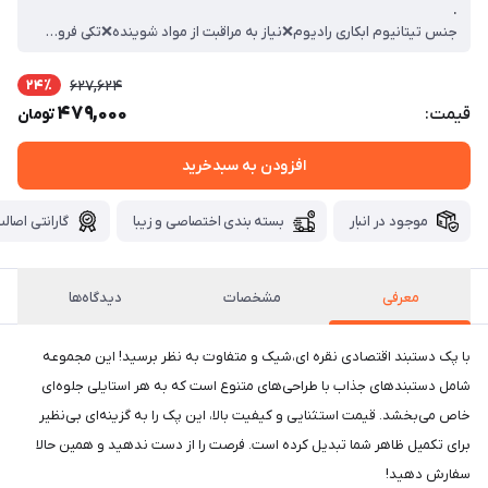
.
جنس تیتانیوم ابکاری رادیوم❌نیاز به مراقبت از مواد شوینده❌تکی فروخته نمیشه❌فری سایز❌
24٪
627,624
479,000
قیمت:
تومان
افزودن به سبدخرید
موجود در انبار
بسته بندی اختصاصی و زیبا
گارانتی اصالت
معرفی
مشخصات
دیدگاه‌ها
با پک دستبند اقتصادی نقره ای،شیک و متفاوت به نظر برسید! این مجموعه
شامل دستبندهای جذاب با طراحی‌های متنوع است که به هر استایلی جلوه‌ای
خاص می‌بخشد. قیمت استثنایی و کیفیت بالا، این پک را به گزینه‌ای بی‌نظیر
برای تکمیل ظاهر شما تبدیل کرده است. فرصت را از دست ندهید و همین حالا
سفارش دهید!