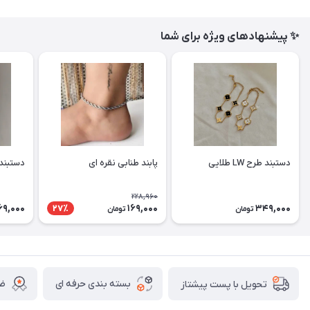
✨ پیشنهادهای ویژه برای شما
دستبند طرح LW طلایی
پابند طنابی نقره ای
دستبند
228,960
69,000
169,000
349,000
27٪
تومان
تومان
بسته بندی حرفه ای
ضم
تحویل با پست پیشتاز