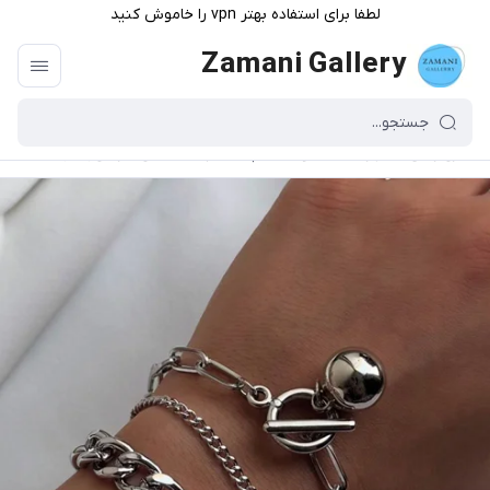
لطفا برای استفاده بهتر vpn را خاموش کنید
Zamani Gallery
گالری زمانی
/
فهرست محصولات
/
پک دستبند اقتصادی نقره ای(کد۱۱)