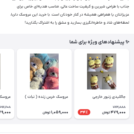
جذاب با طراحی شیرین و کیفیت ساخت عالی، مناسب هدیه‌ای خاص برای
عزیزانتان یا همراهی همیشه‌ در کنار خودتان است. با خرید این عروسک دلربا،
لحظه‌های شاد و خاطره‌انگیزی بسازید و عشق را به اشتراک بگذارید!
✨ پیشنهادهای ویژه برای شما
جاکلیدی زنبور خارجی
عروسک خرس زنده ( نبات )
عروسک
692,208
723,888
79,000
1,059,000
479,000
34٪
تومان
تومان