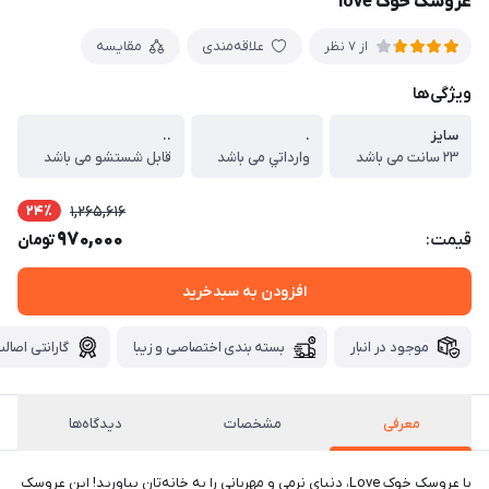
عروسک خوک love
علاقه‌مندی
مقایسه
از 7 نظر
ویژگی‌ها
سایز
.
..
۲۳ سانت می باشد
وارداتي می باشد
قابل شستشو می باشد
24٪
1,265,616
970,000
قیمت:
تومان
افزودن به سبدخرید
موجود در انبار
بسته بندی اختصاصی و زیبا
گارانتی اصالت
معرفی
مشخصات
دیدگاه‌ها
با عروسک خوک Love، دنیای نرمی و مهربانی را به خانه‌تان بیاورید! این عروسک