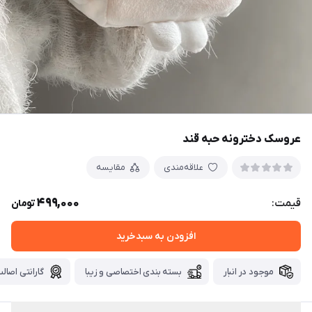
عروسک دخترونه حبه قند
علاقه‌مندی
مقایسه
499,000
قیمت:
تومان
افزودن به سبدخرید
موجود در انبار
بسته بندی اختصاصی و زیبا
گارانتی اصالت