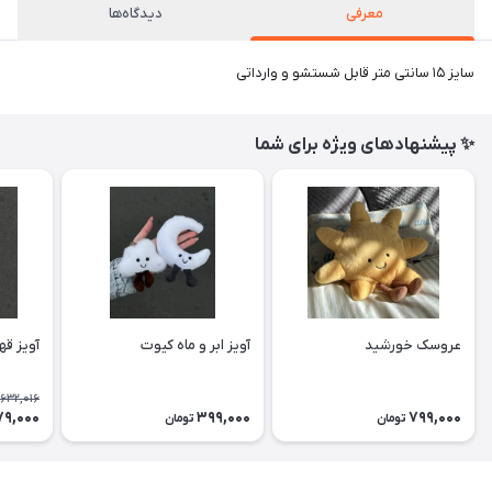
معرفی
دیدگاه‌ها
سایز ۱۵ سانتی متر قابل شستشو و وارداتی
✨ پیشنهادهای ویژه برای شما
عروسک خورشید
آویز ابر و ماه کیوت
آویز ق
632,016
9,000
399,000
799,000
تومان
تومان