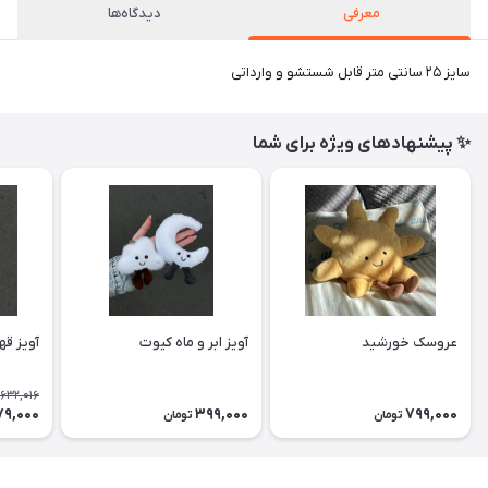
معرفی
دیدگاه‌ها
سایز ۲۵ سانتی متر قابل شستشو و وارداتی
✨ پیشنهادهای ویژه برای شما
عروسک خورشید
آویز ابر و ماه کیوت
آویز ق
632,016
9,000
399,000
799,000
تومان
تومان