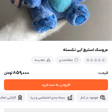
عروسک استیج آبی نشسته
علاقه‌مندی
مقایسه
859,000
قیمت:
تومان
افزودن به سبدخرید
موجود در انبار
بسته بندی اختصاصی و زیبا
گارانتی اصالت