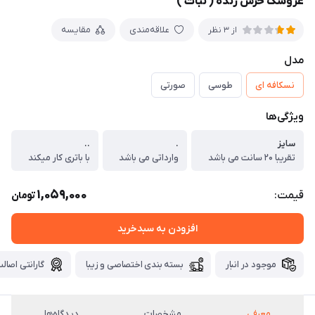
عروسک خرس زنده ( نبات )
علاقه‌مندی
مقایسه
از 3 نظر
مدل
نسکافه ای
طوسی
صورتی
ویژگی‌ها
سایز
.
..
تقریبا ۲۰ سانت می باشد
وارداتی می باشد
با باتری کار میکند
1,059,000
قیمت:
تومان
افزودن به سبدخرید
موجود در انبار
بسته بندی اختصاصی و زیبا
گارانتی اصالت
معرفی
مشخصات
دیدگاه‌ها