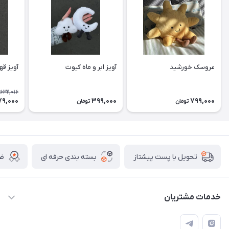
عروسک خورشید
آویز ابر و ماه کیوت
آویز ق
632,016
9,000
399,000
799,000
تومان
تومان
بسته بندی حرفه ای
ضم
تحویل با پست پیشتاز
خدمات مشتریان
قوانین