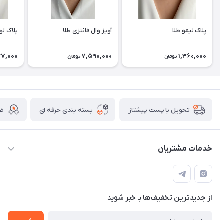
پلاک لیمو طلا
آویز وال فانتزی طلا
پلاک لو
27,000
7,590,000
1,460,000
تومان
تومان
بسته بندی حرفه ای
ضم
تحویل با پست پیشتاز
خدمات مشتریان
قوانین
تماس با ما
از جدید‌ترین تخفیف‌ها با‌ خبر شوید
سوالات متداول و پر تکرار
آموزش خرید و پیگیری سفارش