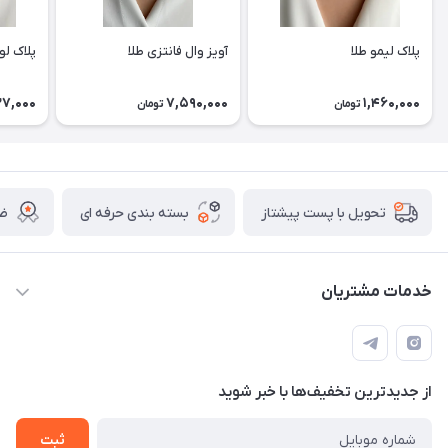
پلاک لیمو طلا
آویز وال فانتزی طلا
پلاک لو
27,000
7,590,000
1,460,000
تومان
تومان
بسته بندی حرفه ای
ضم
تحویل با پست پیشتاز
خدمات مشتریان
قوانین
تماس با ما
از جدید‌ترین تخفیف‌ها با‌ خبر شوید
سوالات متداول و پر تکرار
آموزش خرید و پیگیری سفارش
ثبت