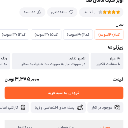
آویز سبک مامان طلا
علاقه‌مندی
مقایسه
از 76 نظر
مدل
کد۱(۱۴۰سوت)
کد۲(۱۴۰سوت)
کد۵(۱۳۰سوت)
کد۳(۱۳۰ سوت)
ویژگی‌ها
۱۸ عیار
زنجیر ندارد
رنگ پ
با ضمانت فاکتور
در صورت نیاز به صورت جدا میتوانید سفارش دهید
به ص
3,385,000
قیمت:
تومان
افزودن به سبدخرید
موجود در انبار
بسته بندی اختصاصی و زیبا
گارانتی اصالت
معرفی
مشخصات
دیدگاه‌ها