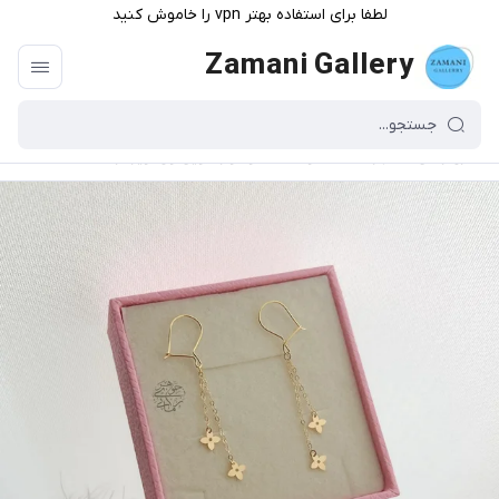
لطفا برای استفاده بهتر vpn را خاموش کنید
Zamani Gallery
گالری زمانی
/
فهرست محصولات
/
گوشواره لویی وی آویزدار طلا