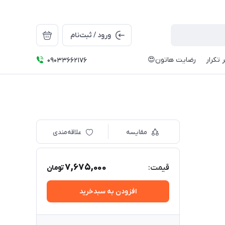
ورود / ثبت‌نام
 تکرار
رضایت هاتون😍
09033662176
مقایسه
علاقه‌مندی
7,675,000
قیمت:
تومان
افزودن به سبدخرید