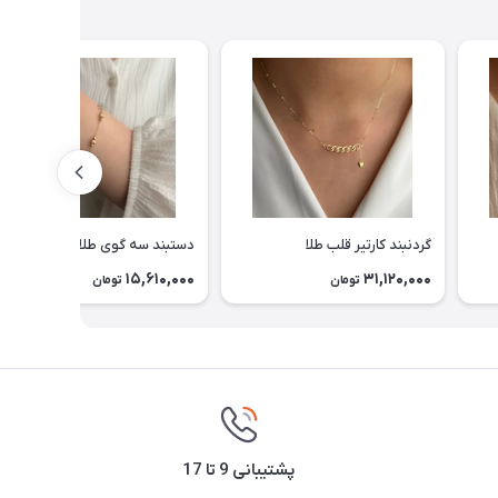
گردنبند کارتیر قلب طلا
دستبند سه گوی طلا
15,610,000
31,120,000
تومان
تومان
پشتیبانی 9 تا 17