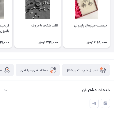
نیمست مینیمال پاپیونی
لاکت شفاف با حروف
گردنبند
پاپیون
99,000
799,000
398,000
تومان
تومان
بسته بندی حرفه ای
ضم
تحویل با پست پیشتاز
خدمات مشتریان
قوانین
تماس با ما