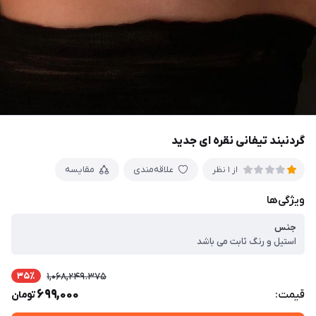
گردنبند تیفانی نقره ای جدید
علاقه‌مندی
مقایسه
از 1 نظر
ویژگی‌ها
جنس
استیل و رنگ ثابت می باشد
35٪
1,068,249.375
699,000
قیمت:
تومان