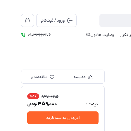
ورود / ثبت‌نام
 تکرار
رضایت هاتون😍
09033662176
مقایسه
علاقه‌مندی
48٪
877,162.5
459,000
قیمت:
تومان
افزودن به سبدخرید