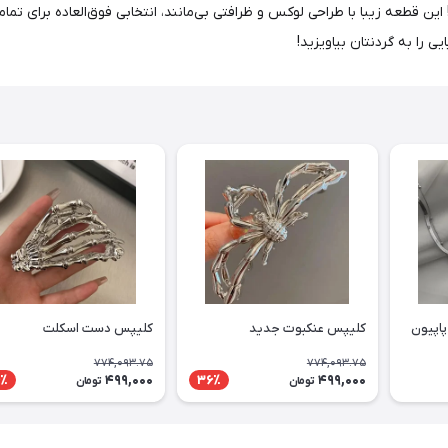
 قطعه زیبا با طراحی لوکس و ظرافتی بی‌مانند، انتخابی فوق‌العاده برای تمامی
 را به گردنتان بیاویزید!
پاپیون
کلیپس عنکبوت جدید
کلیپس دست اسکلت
774,093.75
774,093.75
499,000
499,000
٪
36٪
تومان
تومان