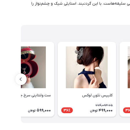
 سلیقه‌هاست. با این گردنبند، استایلی شیک و چشم‌نواز را
کلیپس نئون لوکس
ست ولنتاینی سرخ جدید
774,093.75
599,000
499,000
36٪
36
تومان
تومان