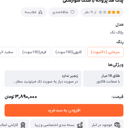
پلاک طلا پروانه با سنگ سوارسکی
علاقه‌مندی
مقایسه
از 61 نظر
مدل
پلاک تک
رنگ
سرخابی (۱۶۰سوت)
گلبهی(150سوت)
قرمز(150سوت)
سفید ۷رنگ(150سوت)
ویژگی‌ها
طلای 18عیار
زنجیر ندارد
با ضمانت فاکتور
در صورت نیاز به صورت تک میتونید سفارش بدید
3,890,000
قیمت:
تومان
افزودن به سبدخرید
موجود در انبار
بسته بندی اختصاصی و زیبا
گارانتی اصالت