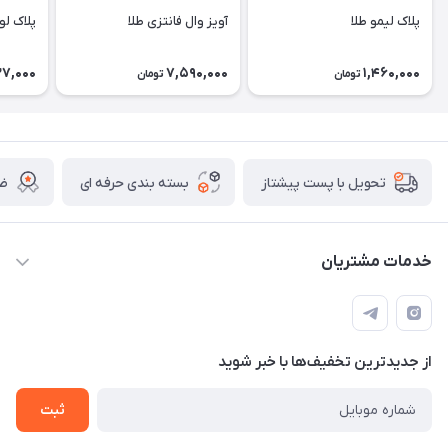
پلاک لیمو طلا
آویز وال فانتزی طلا
پلاک لو
27,000
7,590,000
1,460,000
تومان
تومان
بسته بندی حرفه ای
ضم
تحویل با پست پیشتاز
خدمات مشتریان
قوانین
تماس با ما
از جدید‌ترین تخفیف‌ها با‌ خبر شوید
سوالات متداول و پر تکرار
آموزش خرید و پیگیری سفارش
ثبت