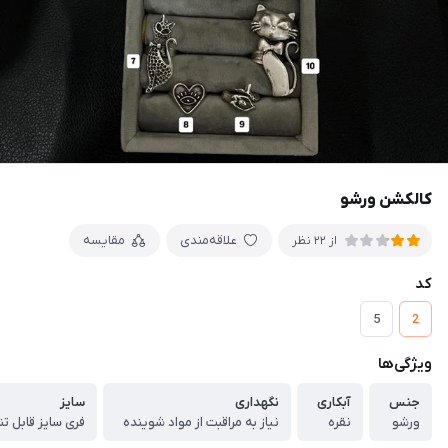
کالکشن ورشو
علاقه‌مندی
مقایسه
از 22 نظر
کد
5
2
ویژگی‌ها
جنس
آبکاری
نگهداری
سایز
ورشو
نقره
نیاز به مراقبت از مواد شوینده
فری سایز قابل ت