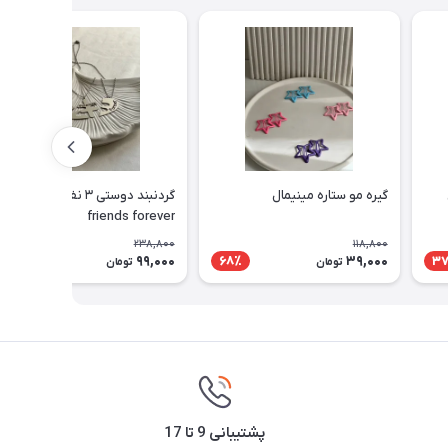
گیره مو ستاره مینیمال
گردنبند دوستی ۳ نفره best
friends forever
238,800
118,800
99,000
39,000
59٪
68٪
3
تومان
تومان
پشتیبانی 9 تا 17