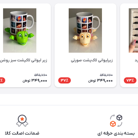
د
زیرلیوانی لاک‌پشت صورتی
زیر لیوانی لاکپشت سبز روشن
545,760
545,760
349,000
349,000
7٪
37٪
73٪
تومان
تومان
بسته بندی حرفه ای
ضمانت اصالت کالا