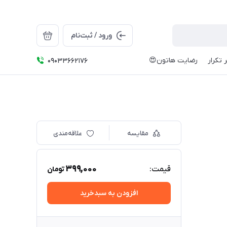
ورود / ثبت‌نام
 تکرار
رضایت هاتون😍
09033662176
مقایسه
علاقه‌مندی
399,000
قیمت:
تومان
افزودن به سبدخرید