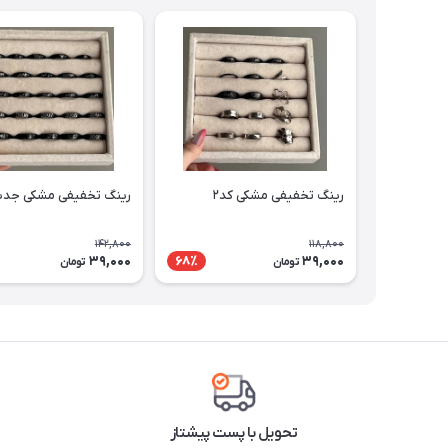
رینگ تخفیفی مشکی کد۲
رینگ تخفیفی مشکی جدی
142,800
118,800
39,000
39,000
68٪
تومان
تومان
تحویل با پست پیشتاز