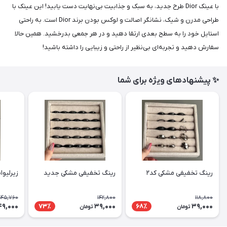
با عینک Dior طرح جدید، به سبک و جذابیت بی‌نهایت دست یابید! این عینک با
طراحی مدرن و شیک، نشانگر اصالت و لوکس بودن برند Dior است. به راحتی
استایل خود را به سطح بعدی ارتقا دهید و در هر جمعی بدرخشید. همین حالا
سفارش دهید و تجربه‌ای بی‌نظیر از راحتی و زیبایی را داشته باشید!
✨ پیشنهادهای ویژه برای شما
رینگ تخفیفی مشکی کد۲
رینگ تخفیفی مشکی جدید
زیرلیوا
45,760
142,800
118,800
9,000
39,000
39,000
73٪
68٪
تومان
تومان