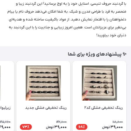
​​​​با گردنبند حروف تنیسی، استایل خود را به اوج برسانید! این گردنبند زیبا و
منحصر به فرد با طراحی مدرن و شیک، به شما امکان می‌دهد حروف نام یا پیام
دلخواهتان را با افتخار نمایش دهید. از مواد باکیفیت ساخته شده و هدیه‌ای
بی‌نظیر برای عزیزانتان است. همین امروز زیبایی و جذابیت را با این گردنبند به
دنیای خود بیاورید!
✨ پیشنهادهای ویژه برای شما
رینگ تخفیفی مشکی کد۲
رینگ تخفیفی مشکی جدید
زیرلیوا
45,760
142,800
118,800
9,000
39,000
39,000
73٪
68٪
تومان
تومان