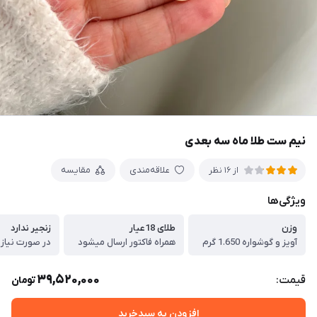
نیم ست طلا ماه سه بعدی
علاقه‌مندی
مقایسه
از 16 نظر
ویژگی‌ها
وزن
طلای 18عیار
زنجیر ندارد
آویز و گوشواره 1.650 گرم
همراه فاکتور ارسال میشود
39,520,000
قیمت:
تومان
افزودن به سبدخرید