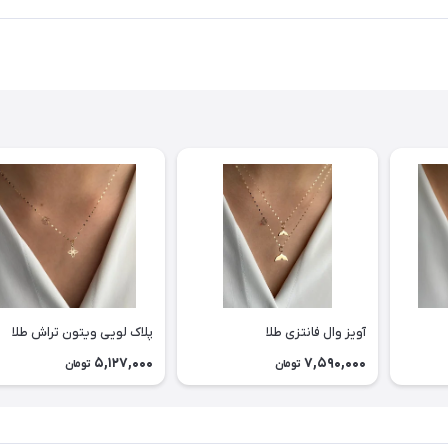
آویز وال فانتزی طلا
پلاک لویی ویتون تراش طلا
5,127,000
7,590,000
تومان
تومان