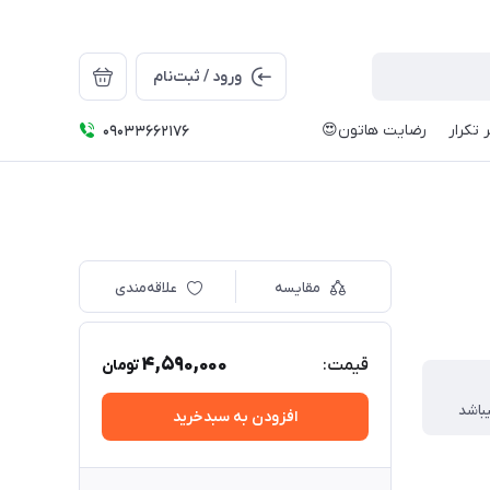
ورود / ثبت‌نام
 تکرار
رضایت هاتون😍
09033662176
مقایسه
علاقه‌مندی
4,590,000
قیمت:
تومان
افزودن به سبدخرید