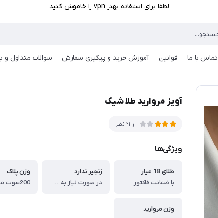
لطفا برای استفاده بهتر vpn را خاموش کنید
تماس با ما
قوانین
آموزش خرید و پیگیری سفارش
سوالات متداول و پر
آویز مروارید طلا شیک
از 21 نظر
ویژگی‌ها
طلای 18 عیار
زنجیر ندارد
وزن پلاک
با ضمانت فاکتور
در صورت نیاز به صورت جدا میتوانید سفارش دهید
200سوت میباشد
وزن مروارید