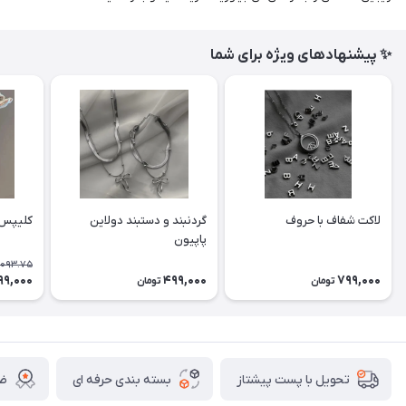
✨ پیشنهادهای ویژه برای شما
لاکت شفاف با حروف
گردنبند و دستبند دولاین
کلیپس 
پاپیون
,093.75
99,000
499,000
799,000
تومان
تومان
بسته بندی حرفه ای
ضم
تحویل با پست پیشتاز