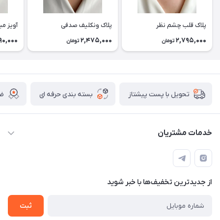
پلاک قلب چشم نظر
پلاک ونکلیف صدفی
آویز می
90,000
2,475,000
2,795,000
تومان
تومان
بسته بندی حرفه ای
ضم
تحویل با پست پیشتاز
خدمات مشتریان
قوانین
تماس با ما
از جدید‌ترین تخفیف‌ها با‌ خبر شوید
سوالات متداول و پر تکرار
آموزش خرید و پیگیری سفارش
ثبت