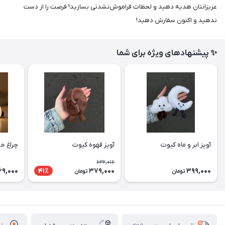
عزیزانتان هدیه دهید و لحظات فراموش‌نشدنی بسازید! فرصت را از دست
ندهید و اکنون سفارش دهید!
✨ پیشنهادهای ویژه برای شما
آویز ابر و ماه کیوت
آویز قهوه کیوت
چراغ خ
632,016
69,000
379,000
399,000
41٪
تومان
تومان